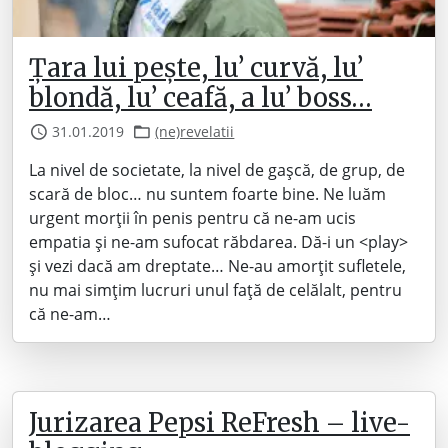
Țara lui pește, lu’ curvă, lu’
blondă, lu’ ceafă, a lu’ boss…
31.01.2019
(ne)revelatii
La nivel de societate, la nivel de gașcă, de grup, de
scară de bloc… nu suntem foarte bine. Ne luăm
urgent morții în penis pentru că ne-am ucis
empatia și ne-am sufocat răbdarea. Dă-i un <play>
și vezi dacă am dreptate… Ne-au amorțit sufletele,
nu mai simțim lucruri unul față de celălalt, pentru
că ne-am…
Jurizarea Pepsi ReFresh – live-