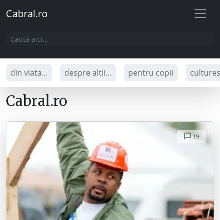
Cabral.ro
din viata...
despre altii...
pentru copii
culture
Cabral.ro
19