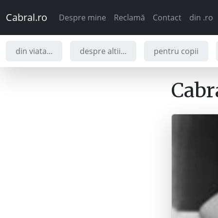
Cabral.ro
Despre mine
Reclamă
Contact
din .ro
din viata...
despre altii...
pentru copii
Cabra