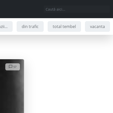
ii...
din trafic
total tembel
vacanta
57