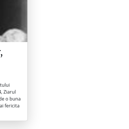
,
tului
, Ziarul
 de o buna
i fericita