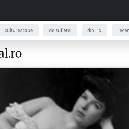
culturescape
de sufletel
din .ro
recenz
l.ro