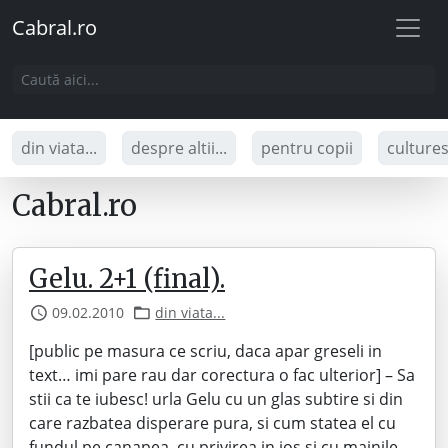
Cabral.ro
din viata...
despre altii...
pentru copii
culture
Cabral.ro
Gelu. 2+1 (final).
09.02.2010
din viata...
[public pe masura ce scriu, daca apar greseli in
text… imi pare rau dar corectura o fac ulterior] – Sa
stii ca te iubesc! urla Gelu cu un glas subtire si din
care razbatea disperare pura, si cum statea el cu
fundul pe canapea, cu privirea in jos si cu mainile