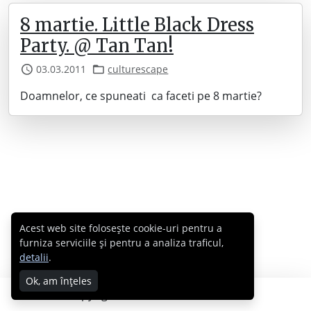
8 martie. Little Black Dress
Party. @ Tan Tan!
03.03.2011
culturescape
Doamnelor, ce spuneati ca faceti pe 8 martie?
Acest web site folosește cookie-uri pentru a
furniza serviciile și pentru a analiza traficul,
detalii
.
Ok, am înțeles
Copyright © 2007 - 2026 Cabral.ro