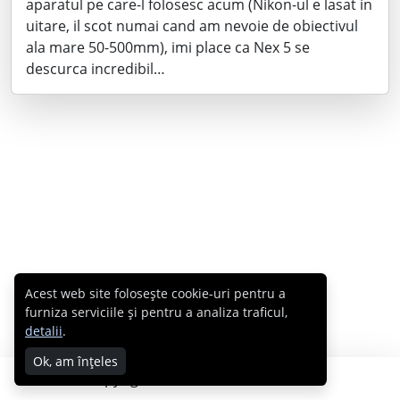
aparatul pe care-l folosesc acum (Nikon-ul e lasat in
uitare, il scot numai cand am nevoie de obiectivul
ala mare 50-500mm), imi place ca Nex 5 se
descurca incredibil…
Acest web site folosește cookie-uri pentru a
furniza serviciile și pentru a analiza traficul,
detalii
.
Ok, am înțeles
Copyright © 2007 - 2026 Cabral.ro