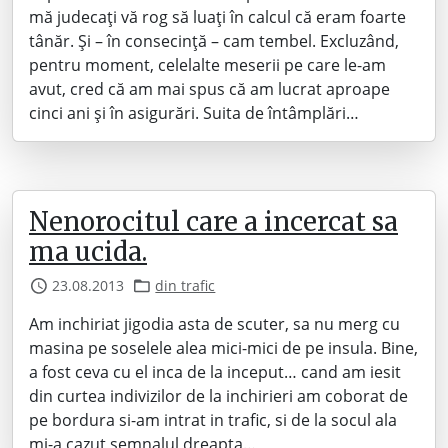
mă judecați vă rog să luați în calcul că eram foarte
tânăr. Și – în consecință – cam tembel. Excluzând,
pentru moment, celelalte meserii pe care le-am
avut, cred că am mai spus că am lucrat aproape
cinci ani și în asigurări. Suita de întâmplări…
Nenorocitul care a incercat sa
ma ucida.
23.08.2013
din trafic
Am inchiriat jigodia asta de scuter, sa nu merg cu
masina pe soselele alea mici-mici de pe insula. Bine,
a fost ceva cu el inca de la inceput… cand am iesit
din curtea indivizilor de la inchirieri am coborat de
pe bordura si-am intrat in trafic, si de la socul ala
mi-a cazut semnalul dreapta…