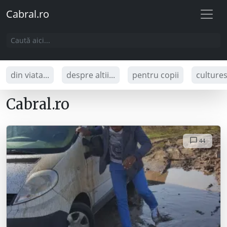
Cabral.ro
din viata...
despre altii...
pentru copii
culture
Cabral.ro
44