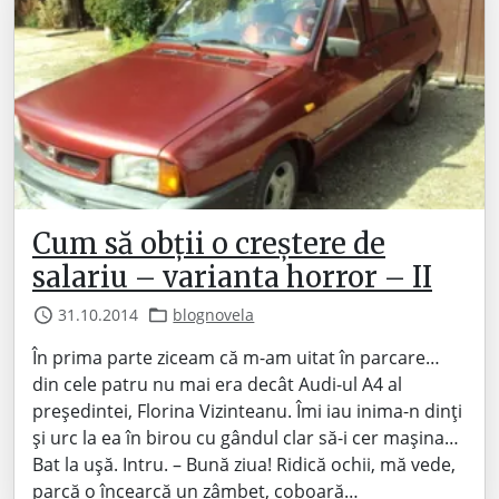
Cum să obții o creștere de
salariu – varianta horror – II
31.10.2014
blognovela
În prima parte ziceam că m-am uitat în parcare…
din cele patru nu mai era decât Audi-ul A4 al
președintei, Florina Vizinteanu. Îmi iau inima-n dinți
și urc la ea în birou cu gândul clar să-i cer mașina…
Bat la ușă. Intru. – Bună ziua! Ridică ochii, mă vede,
parcă o încearcă un zâmbet, coboară…