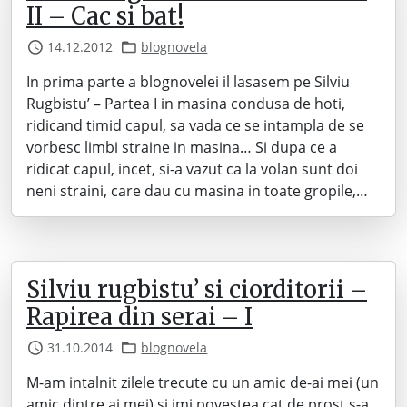
II – Cac si bat!
14.12.2012
blognovela
In prima parte a blognovelei il lasasem pe Silviu
Rugbistu’ – Partea I in masina condusa de hoti,
ridicand timid capul, sa vada ce se intampla de se
vorbesc limbi straine in masina… Si dupa ce a
ridicat capul, incet, si-a vazut ca la volan sunt doi
neni straini, care dau cu masina in toate gropile,…
Silviu rugbistu’ si ciorditorii –
Rapirea din serai – I
31.10.2014
blognovela
M-am intalnit zilele trecute cu un amic de-ai mei (un
amic dintre ai mei) si imi povestea cat de prost s-a