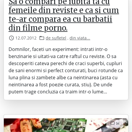
Sa o compari pe iubita ta cu
femeile din reviste e ca si cum
te-ar compara ea cu barbatii
din filme porno.
12.07.2012
de sufletel
,
din viata...
Domnilor, faceti un experiment: intrati intr-o
benzinarie si uitati-va catre raftul cu reviste. O sa
descoperiti cateva perechi de craci superbi, cupluri
de sani enormi si perfect conturati, buci rotunde ca
luna plina si zambete albe ca neintinarea (asta cu
neintinarea a fost poezie curata, stiu). De unde
putem trage concluzia ca traim intr-o lume…
34