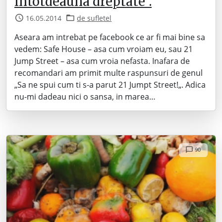
intotdeauna dreptate”.
16.05.2014
de sufletel
Aseara am intrebat pe facebook ce ar fi mai bine sa
vedem: Safe House – asa cum vroiam eu, sau 21
Jump Street – asa cum vroia nefasta. Inafara de
recomandari am primit multe raspunsuri de genul
„Sa ne spui cum ti s-a parut 21 Jumpt Street!„. Adica
nu-mi dadeau nici o sansa, in marea…
90