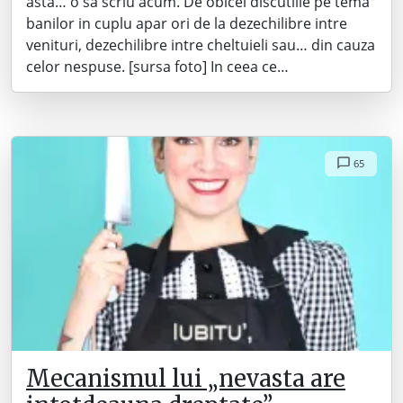
asta… o sa scriu acum. De obicei discutiile pe tema
banilor in cuplu apar ori de la dezechilibre intre
venituri, dezechilibre intre cheltuieli sau… din cauza
celor nespuse. [sursa foto] In ceea ce…
65
Mecanismul lui „nevasta are