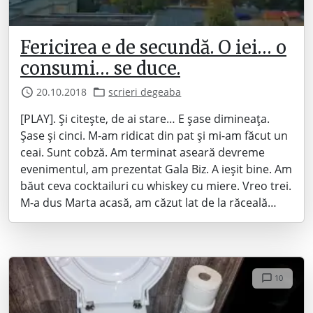
Fericirea e de secundă. O iei… o
consumi… se duce.
20.10.2018
scrieri degeaba
[PLAY]. Și citește, de ai stare… E șase dimineața.
Șase și cinci. M-am ridicat din pat și mi-am făcut un
ceai. Sunt cobză. Am terminat aseară devreme
evenimentul, am prezentat Gala Biz. A ieșit bine. Am
băut ceva cocktailuri cu whiskey cu miere. Vreo trei.
M-a dus Marta acasă, am căzut lat de la răceală…
10