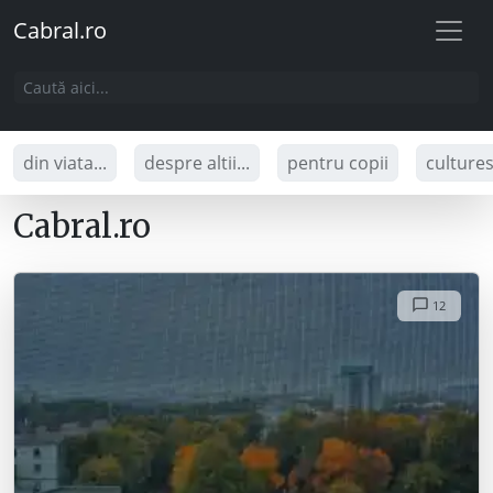
Cabral.ro
din viata...
despre altii...
pentru copii
culture
Cabral.ro
12