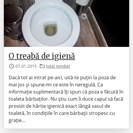
O treabă de igienă
07.01.2015
total tembel
Dacă tot ai intrat pe-aici, uită-te puțin la poza de
mai jos și spune-mi ce este în neregulă. Ca
informație suplimentară îți spun că poza e făcută în
toaleta bărbaților. Nu știu cum îi duce capul să facă
provizii de hârtie igienică exact lângă vasul de
toaletă, în condițiile în care bărbații stropesc cu
grație…