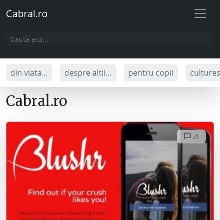
Cabral.ro
din viata...
despre altii...
pentru copii
culture
Cabral.ro
21