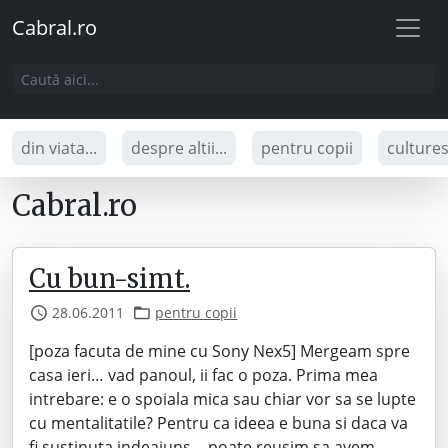
Cabral.ro
din viata...
despre altii...
pentru copii
culture
Cabral.ro
Cu bun-simt.
28.06.2011
pentru copii
[poza facuta de mine cu Sony Nex5] Mergeam spre
casa ieri… vad panoul, ii fac o poza. Prima mea
intrebare: e o spoiala mica sau chiar vor sa se lupte
cu mentalitatile? Pentru ca ideea e buna si daca va
fi sustinuta indeajuns… poate reusim sa avem