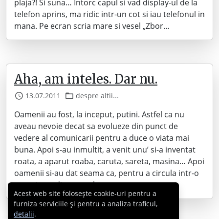
plaja?! Si suna… Intorc capul si vad display-ul de la
telefon aprins, ma ridic intr-un cot si iau telefonul in
mana. Pe ecran scria mare si vesel „Zbor…
Aha, am inteles. Dar nu.
13.07.2011
despre altii...
Oamenii au fost, la inceput, putini. Astfel ca nu
aveau nevoie decat sa evolueze din punct de
vedere al comunicarii pentru a duce o viata mai
buna. Apoi s-au inmultit, a venit unu’ si-a inventat
roata, a aparut roaba, caruta, sareta, masina… Apoi
oamenii si-au dat seama ca, pentru a circula intr-o
anumita ordine, zonele…
Acest web site folosește cookie-uri pentru a
furniza serviciile și pentru a analiza traficul,
detalii
.