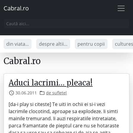
Cabral.ro
din viata...
despre altii...
pentru copii
culture
Cabral.ro
Aduci lacrimi… pleaca!
30.06.2011
de sufletel
[da-i play si citeste] Te uiti in ochii ei si-i vezi
lacrimile clocotind, aproape sa explodeze. Ii simti
mainile tremurand. Ii auzi respiratiile intretaiate,
parca framantate de pieptul care nu se hotaraste
daca sa urce sau sa coboare si de-aia se-agita,